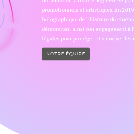
notamment la réalité augmentée pour 
promotionnels et artistiques. En 2019
holographique de l’histoire du ciném
démontrant ainsi son engagement à fo
légales pour protéger et valoriser les
NOTRE ÉQUIPE