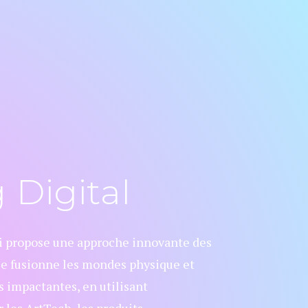
Digital
qui propose une approche innovante des
lle fusionne les mondes physique et
 impactantes, en utilisant