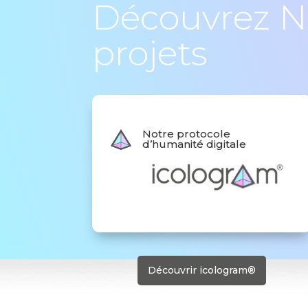
Découvrez 
projets
Notre protocole
d’humanité digitale
Découvrir icologram®