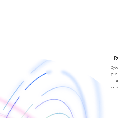
R
Cybe
publ
a
expé