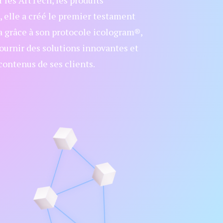
les ArtTech, les produits
, elle a créé le premier testament
a grâce à son protocole icologram®,
urnir des solutions innovantes et
 contenus de ses clients.