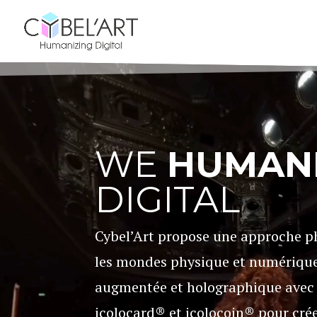
Lecteur
vidéo
WE
HUMAN
DIGITAL
Cybel’Art propose une approche p
les mondes physique et numérique, e
augmentée et holographique avec 
icolocard® et icolocoin® pour cré