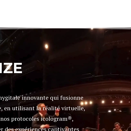
IZE
hygitale innovante qui fusionne
n utilisant la réalité virtuelle,
nos protocoles icologram®,
er des expériences captivantes