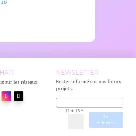
.io
CHAT!
NEWSLETTER
Rester informé sur nos futurs
s sur les réseaux.
projets.
=
11 + 13
Alternative:
Je
m’inscris