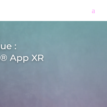
ue :
m® App XR