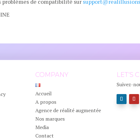
es problèmes de compatibilité sur
support@realillusions
GINE
COMPANY
LET’S 
Suivez-nou
3
Accueil
ncy
A propos
Agence de réalité augmentée
Nos marques
3
Media
Contact