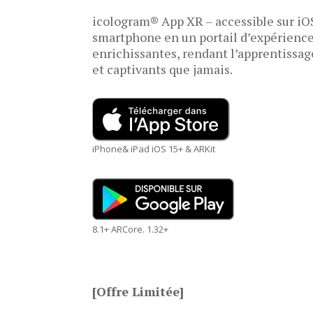
icologram® App XR – accessible sur iO
smartphone en un portail d’expérience
enrichissantes, rendant l’apprentissag
et captivants que jamais.
iPhone& iPad iOS 15+ & ARKit
8.1+ ARCore. 1.32+
[Offre Limitée]