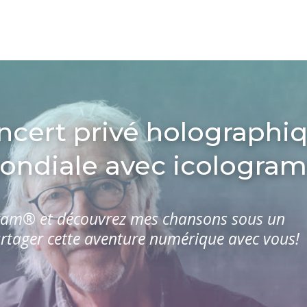
ncert privé holographiq
ondiale avec icologra
ogram® et découvrez mes chansons sous un
partager cette aventure numérique avec vous!